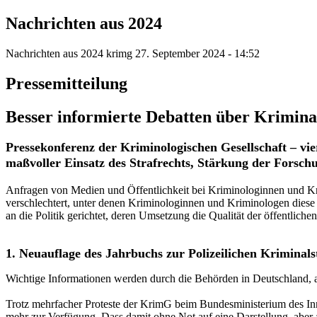
Nachrichten aus 2024
Nachrichten aus 2024
krimg
27. September 2024 - 14:52
Pressemitteilung
Besser informierte Debatten über Kriminal
Pressekonferenz der Kriminologischen Gesellschaft – vie
maßvoller Einsatz des Strafrechts, Stärkung der Forsch
Anfragen von Medien und Öffentlichkeit bei Kriminologinnen und Kr
verschlechtert, unter denen Kriminologinnen und Kriminologen diese
an die Politik gerichtet, deren Umsetzung die Qualität der öffentlich
1. Neuauflage des Jahrbuchs zur Polizeilichen Kriminalst
Wichtige Informationen werden durch die Behörden in Deutschland, ab
Trotz mehrfacher Proteste der KrimG beim Bundesministerium des Inne
mehr zur Verfügung. Dass damit ohne Not auf eine Darstellung, aber au