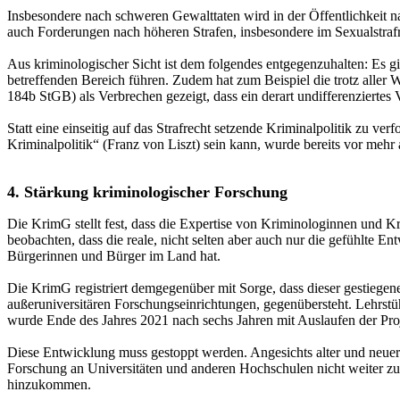
Insbesondere nach schweren Gewalttaten wird in der Öffentlichkeit n
auch Forderungen nach höheren Strafen, insbesondere im Sexualstrafr
Aus kriminologischer Sicht ist dem folgendes entgegenzuhalten: Es gi
betreffenden Bereich führen. Zudem hat zum Beispiel die trotz all
184b StGB) als Verbrechen gezeigt, dass ein derart undifferenzierte
Statt eine einseitig auf das Strafrecht setzende Kriminalpolitik zu v
Kriminalpolitik“ (Franz von Liszt) sein kann, wurde bereits vor mehr 
4. Stärkung kriminologischer Forschung
Die KrimG stellt fest, dass die Expertise von Kriminologinnen und Kr
beobachten, dass die reale, nicht selten aber auch nur die gefühlte E
Bürgerinnen und Bürger im Land hat.
Die KrimG registriert demgegenüber mit Sorge, dass dieser gestiegen
außeruniversitären Forschungseinrichtungen, gegenübersteht. Lehrst
wurde Ende des Jahres 2021 nach sechs Jahren mit Auslaufen der Proj
Diese Entwicklung muss gestoppt werden. Angesichts alter und neuer
Forschung an Universitäten und anderen Hochschulen nicht weiter zurü
hinzukommen.