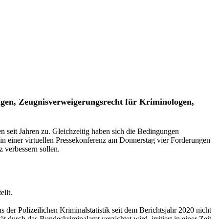
lagen, Zeugnisverweigerungsrecht für Kriminologen,
seit Jahren zu. Gleichzeitig haben sich die Bedingungen
n einer virtuellen Pressekonferenz am Donnerstag vier Forderungen
z verbessern sollen.
llt.
er Polizeilichen Kriminalstatistik seit dem Berichtsjahr 2020 nicht
durch das Bundeskriminalamt verzichtet wird, irritiert in einer Zeit,