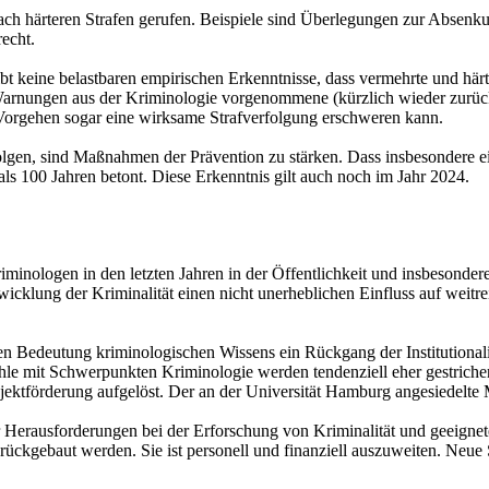
ach härteren Strafen gerufen. Beispiele sind Überlegungen zur Absenkun
echt.
bt keine belastbaren empirischen Erkenntnisse, dass vermehrte und här
er Warnungen aus der Kriminologie vorgenommene (kürzlich wieder zu
s Vorgehen sogar eine wirksame Strafverfolgung erschweren kann.
erfolgen, sind Maßnahmen der Prävention zu stärken. Dass insbesondere 
als 100 Jahren betont. Diese Erkenntnis gilt auch noch im Jahr 2024.
iminologen in den letzten Jahren in der Öffentlichkeit und insbesonder
ntwicklung der Kriminalität einen nicht unerheblichen Einfluss auf wei
en Bedeutung kriminologischen Wissens ein Rückgang der Institutionali
ühle mit Schwerpunkten Kriminologie werden tendenziell eher gestric
ektförderung aufgelöst. Der an der Universität Hamburg angesiedelte 
 Herausforderungen bei der Erforschung von Kriminalität und geeignet
ckgebaut werden. Sie ist personell und finanziell auszuweiten. Neue S