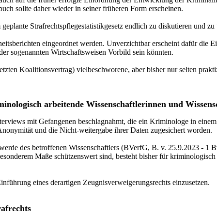
buch sollte daher wieder in seiner früheren Form erscheinen.
eplante Strafrechtspflegestatistikgesetz endlich zu diskutieren und zu
heitsberichten eingeordnet werden. Unverzichtbar erscheint dafür die 
 der sogenannten Wirtschaftsweisen Vorbild sein könnten.
zten Koalitionsvertrag) vielbeschworene, aber bisher nur selten prakti
minologisch arbeitende Wissenschaftlerinnen und Wissens
erviews mit Gefangenen beschlagnahmt, die ein Kriminologe in einem 
Anonymität und die Nicht-weitergabe ihrer Daten zugesichert worden.
rde des betroffenen Wissenschaftlers (BVerfG, B. v. 25.9.2023 - 1 B
sonderem Maße schützenswert sind, besteht bisher für kriminologisch 
 Einführung eines derartigen Zeugnisverweigerungsrechts einzusetzen.
rafrechts