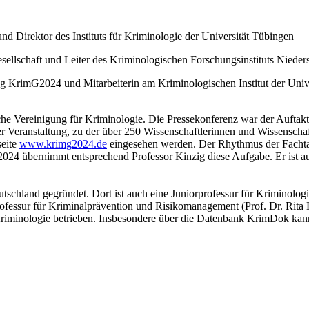
und Direktor des Instituts für Kriminologie der Universität Tübingen
esellschaft und Leiter des Kriminologischen Forschungsinstituts Niede
ung KrimG2024 und Mitarbeiterin am Kriminologischen Institut der Uni
iche Vereinigung für Kriminologie. Die Pressekonferenz war der Aufta
er Veranstaltung, zu der über 250 Wissenschaftlerinnen und Wissenschaft
seite
www.krimg2024.de
eingesehen werden. Der Rhythmus der Fachtag
 2024 übernimmt entsprechend Professor Kinzig diese Aufgabe. Er ist au
utschland gegründet. Dort ist auch eine Juniorprofessur für Kriminologie
gsprofessur für Kriminalprävention und Risikomanagement (Prof. Dr. Ri
riminologie betrieben. Insbesondere über die Datenbank KrimDok kann 