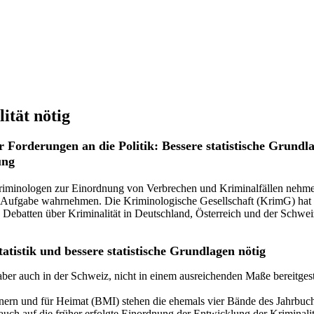
ität nötig
r Forderungen an die Politik: Bessere statistische Grund
ung
iminologen zur Einordnung von Verbrechen und Kriminalfällen nehmen 
 Aufgabe wahrnehmen. Die Kriminologische Gesellschaft (KrimG) hat i
en Debatten über Kriminalität in Deutschland, Österreich und der Schwei
atistik und bessere statistische Grundlagen nötig
er auch in der Schweiz, nicht in einem ausreichenden Maße bereitgeste
rn und für Heimat (BMI) stehen die ehemals vier Bände des Jahrbuchs d
ch auf die früher erfolgte Einordnung der Entwicklung der Kriminalität 