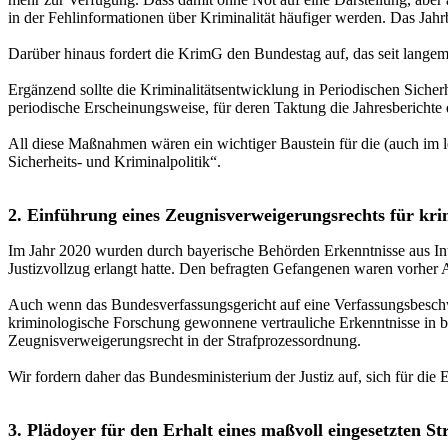
in der Fehlinformationen über Kriminalität häufiger werden. Das Jahr
Darüber hinaus fordert die KrimG den Bundestag auf, das seit langem g
Ergänzend sollte die Kriminalitätsentwicklung in Periodischen Sicher
periodische Erscheinungsweise, für deren Taktung die Jahresberichte
All diese Maßnahmen wären ein wichtiger Baustein für die (auch im let
Sicherheits- und Kriminalpolitik“.
2. Einführung eines Zeugnisverweigerungsrechts für kri
Im Jahr 2020 wurden durch bayerische Behörden Erkenntnisse aus Int
Justizvollzug erlangt hatte. Den befragten Gefangenen waren vorher 
Auch wenn das Bundesverfassungsgericht auf eine Verfassungsbeschwe
kriminologische Forschung gewonnene vertrauliche Erkenntnisse in be
Zeugnisverweigerungsrecht in der Strafprozessordnung.
Wir fordern daher das Bundesministerium der Justiz auf, sich für die
3. Plädoyer für den Erhalt eines maßvoll eingesetzten St