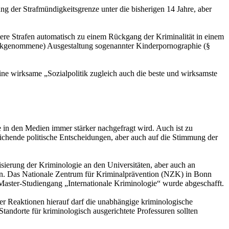
g der Strafmündigkeitsgrenze unter die bisherigen 14 Jahre, aber
tere Strafen automatisch zu einem Rückgang der Kriminalität in einem
rückgenommene) Ausgestaltung sogenannter Kinderpornographie (§
eine wirksame „Sozialpolitik zugleich auch die beste und wirksamste
e in den Medien immer stärker nachgefragt wird. Auch ist zu
treichende politische Entscheidungen, aber auch auf die Stimmung der
sierung der Kriminologie an den Universitäten, aber auch an
hen. Das Nationale Zentrum für Kriminalprävention (NZK) in Bonn
Master-Studiengang „Internationale Kriminologie“ wurde abgeschafft.
er Reaktionen hierauf darf die unabhängige kriminologische
tandorte für kriminologisch ausgerichtete Professuren sollten