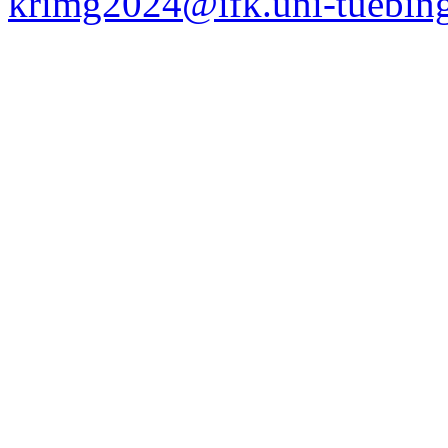
krimg2024@ifk.uni-tuebin