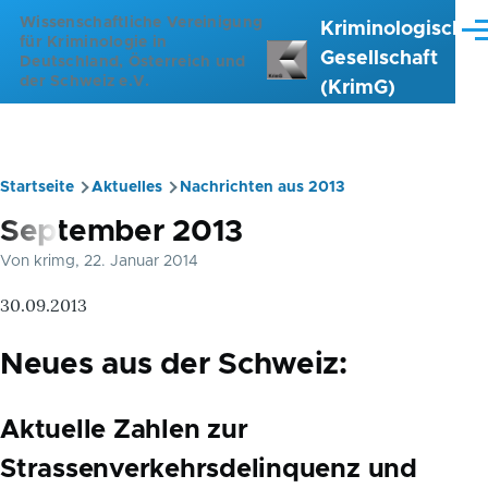
Direkt zum Inhalt
Wissenschaftliche Vereinigung
Kriminologische
Me
für Kriminologie in
Gesellschaft
Deutschland, Österreich und
der Schweiz e.V.
(KrimG)
Startseite
Aktuelles
Nachrichten aus 2013
Pfadnavigation
September 2013
Von
krimg
, 22. Januar 2014
30.09.2013
Neues aus der Schweiz:
Aktuelle Zahlen zur
Strassenverkehrsdelinquenz und