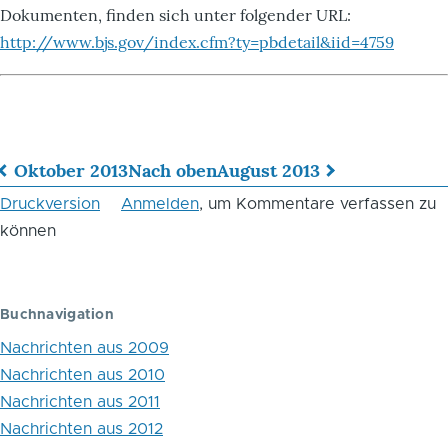
Dokumenten, finden sich unter folgender URL:
http://www.bjs.gov/index.cfm?ty=pbdetail&iid=4759
Oktober 2013
Nach oben
August 2013
Links
Druckversion
Anmelden
, um Kommentare verfassen zu
für
können
das
Blättern
Buchnavigation
im
Nachrichten aus 2009
Buch
Nachrichten aus 2010
Nachrichten aus 2011
September
Nachrichten aus 2012
2013