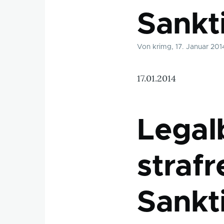
Sankt
Von
krimg
, 17. Januar 201
17.01.2014
Legal
strafr
Sankt