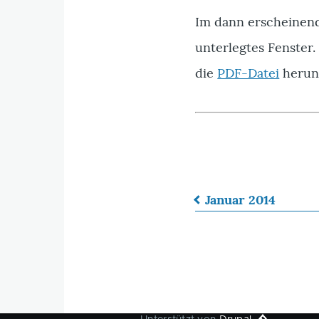
Im dann erscheinend
unterlegtes Fenster.
die
PDF-Datei
herun
Januar 2014
Links
für
das