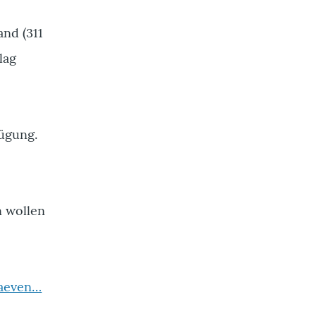
nd (311
lag
ügung.
n wollen
raeven…