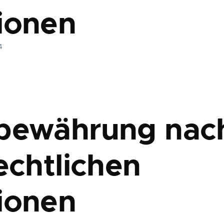
ionen
4
bewährung nac
echtlichen
ionen