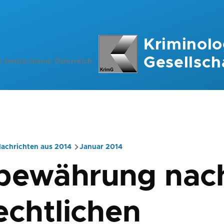
Kriminolo
Gesellsch
n Deutschland, Österreich
achrichten aus 2014
Januar 2014
ation
bewährung nac
echtlichen