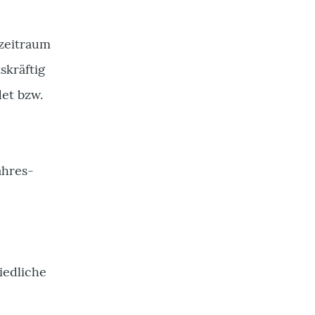
szeitraum
skräftig
det bzw.
ahres-
iedliche