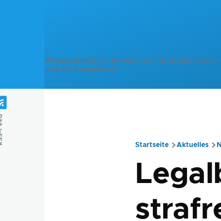
Direkt zum Inhalt
Wissenschaftliche Vereinigung für Kriminologie i
und der Schweiz e.V.
Feed
Startseite
Aktuelles
N
Pfadnavig
Legal
strafr