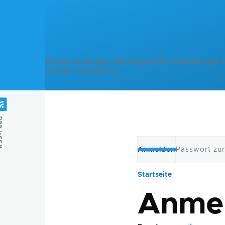
Direkt zum Inhalt
Wissenschaftliche Vereinigung für Kriminologie i
und der Schweiz e.V.
Feed
Anmelden
Passwort zu
Primäre
Startseite
Pfadnavig
Reiter
Anme