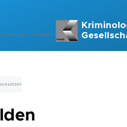
Kriminolo
Gesellsch
n Deutschland, Österreich
rücksetzen
ation
lden