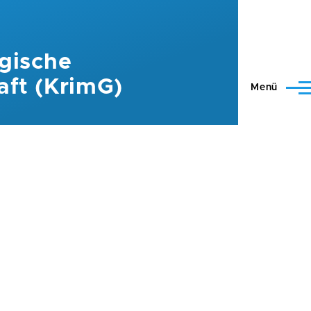
gische
aft (KrimG)
Menü