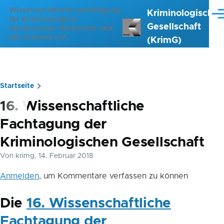
Direkt zum Inhalt
Wissenschaftliche Vereinigung
Kriminologische
Me
für Kriminologie in
Gesellschaft
Deutschland, Österreich und
der Schweiz e.V.
(KrimG)
Startseite
Pfadnavigation
16. Wissenschaftliche
Fachtagung der
Kriminologischen Gesellschaft
Von
krimg
, 14. Februar 2018
Anmelden
, um Kommentare verfassen zu können
Die
16. Wissenschaftliche
Fachtagung der