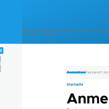
Direkt zum Inhalt
Wissenschaftliche Vereinigung für Kriminologie i
und der Schweiz e.V.
Feed
Anmelden
Passwort zu
Primäre
Startseite
Pfadnavig
Reiter
Anme