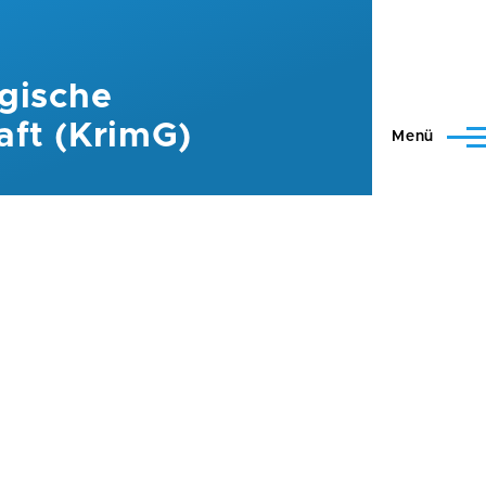
gische
aft (KrimG)
Menü