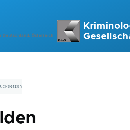
Kriminolo
Gesellsch
n Deutschland, Österreich
rücksetzen
ation
lden