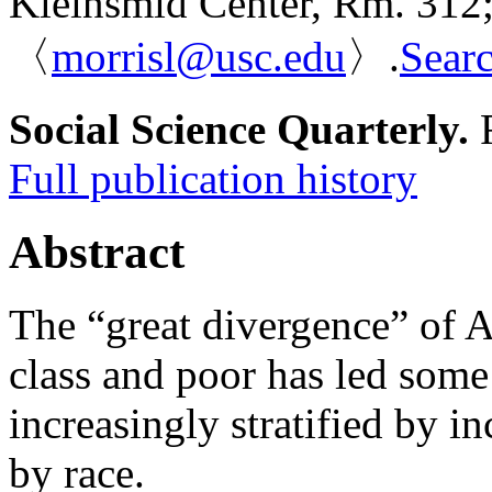
Kleinsmid Center, Rm. 312
〈
morrisl@usc.edu
〉.
Searc
Social Science Quarterly.
F
Full publication history
Abstract
The “great divergence” of A
class and poor has led some
increasingly stratified by 
by race.