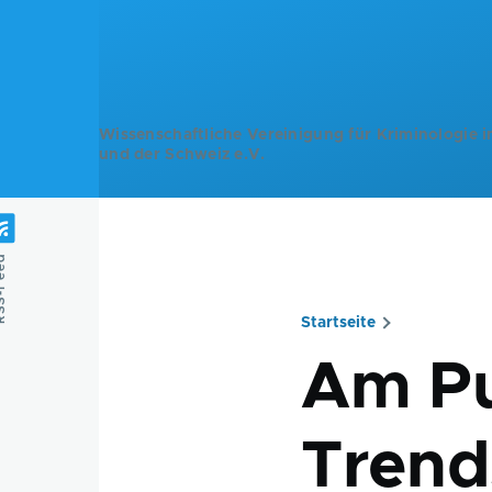
Direkt zum Inhalt
Wissenschaftliche Vereinigung für Kriminologie i
und der Schweiz e.V.
Feed
Startseite
Pfadnavig
Am Pu
Trend