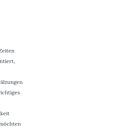
Zeiten
tiert,
wälzungen
wichtiges
keit
r möchten