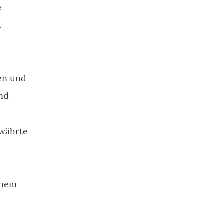
e
d
ren und
und
ewährte
einem