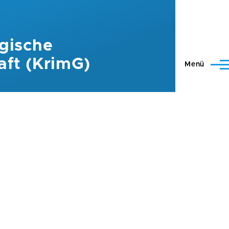
gische
aft (KrimG)
Menü