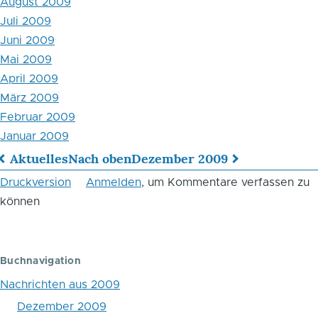
August 2009
Juli 2009
Juni 2009
Mai 2009
April 2009
März 2009
Februar 2009
Januar 2009
Aktuelles
Nach oben
Dezember 2009
Links
Druckversion
Anmelden
, um Kommentare verfassen zu
für
können
das
Blättern
Buchnavigation
im
Nachrichten aus 2009
Buch
Dezember 2009