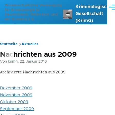
Direkt zum Inhalt
Wissenschaftliche Vereinigung
Kriminologische
Me
für Kriminologie in
Gesellschaft
Deutschland, Österreich und
der Schweiz e.V.
(KrimG)
Startseite
Aktuelles
Pfadnavigation
Nachrichten aus 2009
Von
krimg
, 22. Januar 2010
Archivierte Nachrichten aus 2009
Dezember 2009
November 2009
Oktober 2009
September 2009