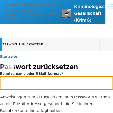
Direkt zum Inhalt
Wissenschaftliche Vereinigung
Kriminologische
Me
für Kriminologie in
Gesellschaft
Deutschland, Österreich und
der Schweiz e.V.
(KrimG)
Passwort zurücksetzen
Primäre
Reiter
Startseite
Pfadnavigation
Passwort zurücksetzen
Benutzername oder E-Mail-Adresse
Anweisungen zum Zurücksetzen Ihres Passworts werden
an die E-Mail-Adresse gesendet, die Sie in Ihrem
Benutzerkonto hinterlegt haben.