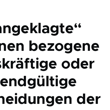
angeklagte“
nen bezogene
skräftige oder
 endgültige
heidungen der