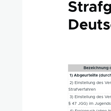
Strafg
Deuts
Bezeichnung d
1) Abgeurteilte (durc
2) Einstellung des V
Strafverfahren
3) Einstellung des Ve
§ 47 JGG) im Jugends
4) Freispruch (ohne M