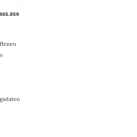
865.859
offenen
s
ngsdaten