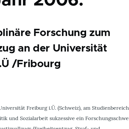
ahr 2006:
iplinäre Forschung zum
zug an der Universität
i.Ü /Fribourg
 Universität Freiburg i.Ü. (Schweiz), am Studienbereic
litik und Sozialarbeit sukzessive ein Forschungsschw
ustizvollzugs (Freiheitsentzug, Straf- und