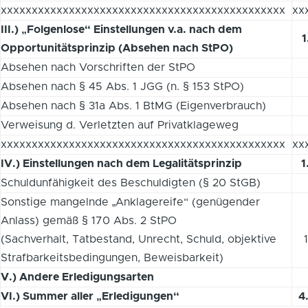
xxxxxxxxxxxxxxxxxxxxxxxxxxxxxxxxxxxxxxxxxxxxxx
xx
III.) „Folgenlose“ Einstellungen v.a. nach dem
1
Opportunitätsprinzip (Absehen nach StPO)
Absehen nach Vorschriften der StPO
Absehen nach § 45 Abs. 1 JGG (n. § 153 StPO)
Absehen nach § 31a Abs. 1 BtMG (Eigenverbrauch)
Verweisung d. Verletzten auf Privatklageweg
xxxxxxxxxxxxxxxxxxxxxxxxxxxxxxxxxxxxxxxxxxxxxx
xx
IV.) Einstellungen nach dem Legalitätsprinzip
1
Schuldunfähigkeit des Beschuldigten (§ 20 StGB)
Sonstige mangelnde „Anklagereife“ (genügender
Anlass) gemäß § 170 Abs. 2 StPO
(Sachverhalt, Tatbestand, Unrecht, Schuld, objektive
Strafbarkeitsbedingungen, Beweisbarkeit)
V.) Andere Erledigungsarten
VI.) Summer aller „Erledigungen“
4