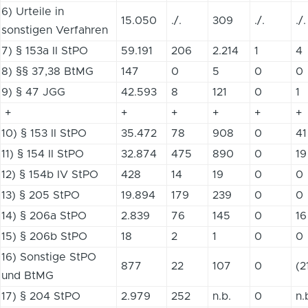
6) Urteile in
15.050
./.
309
./.
./.
sonstigen Verfahren
7) § 153a II StPO
59.191
206
2.214
1
4
8) §§ 37,38 BtMG
147
0
5
0
0
9) § 47 JGG
42.593
8
121
0
1
+
+
+
+
+
+
10) § 153 II StPO
35.472
78
908
0
41
11) § 154 II StPO
32.874
475
890
0
19
12) § 154b IV StPO
428
14
19
0
0
13) § 205 StPO
19.894
179
239
0
0
14) § 206a StPO
2.839
76
145
0
16
15) § 206b StPO
18
2
1
0
0
16) Sonstige StPO
877
22
107
0
(2
und BtMG
17) § 204 StPO
2.979
252
n.b.
0
n.