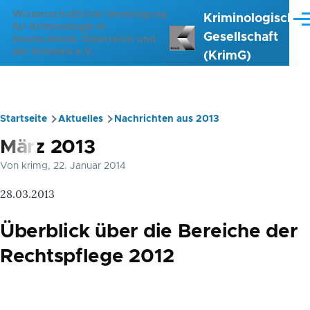
Direkt zum Inhalt
Wissenschaftliche Vereinigung
Kriminologische
Me
für Kriminologie in
Gesellschaft
Deutschland, Österreich und
der Schweiz e.V.
(KrimG)
Startseite
Aktuelles
Nachrichten aus 2013
Pfadnavigation
März 2013
Von
krimg
, 22. Januar 2014
28.03.2013
Überblick über die Bereiche der
Rechtspflege 2012