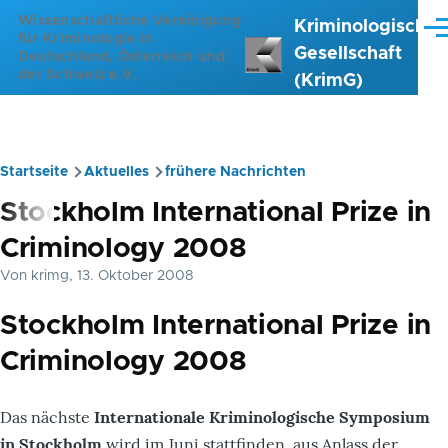
Direkt zum Inhalt
Wissenschaftliche Vereinigung
Kriminologische
Me
für Kriminologie in
Gesellschaft
Deutschland, Österreich und
der Schweiz e.V.
(KrimG)
Startseite
Aktuelles
frühere Nachrichten
Pfadnavigation
Stockholm International Prize in
Criminology 2008
Von
krimg
, 13. Oktober 2008
Stockholm International Prize in
Criminology 2008
Das nächste
Internationale Kriminologische Symposium
in Stockholm
wird im Juni stattfinden, aus Anlass der