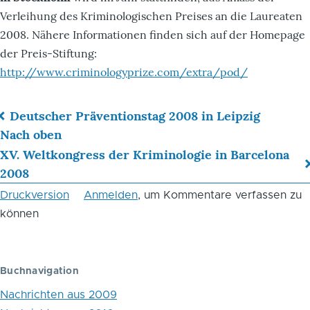
Verleihung des Kriminologischen Preises an die Laureaten
2008. Nähere Informationen finden sich auf der Homepage
der Preis-Stiftung:
http://www.criminologyprize.com/extra/pod/
Deutscher Präventionstag 2008 in Leipzig
Links
Nach oben
XV. Weltkongress der Kriminologie in Barcelona
für
2008
das
Druckversion
Anmelden
, um Kommentare verfassen zu
Blättern
können
im
Buch
Buchnavigation
Stockholm
Nachrichten aus 2009
International