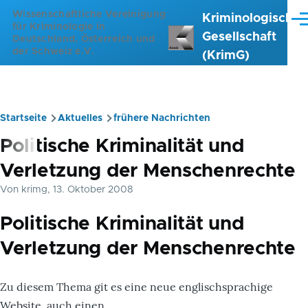
Direkt zum Inhalt
Wissenschaftliche Vereinigung
Kriminologische
Me
für Kriminologie in
Gesellschaft
Deutschland, Österreich und
der Schweiz e.V.
(KrimG)
Startseite
Aktuelles
frühere Nachrichten
Pfadnavigation
Politische Kriminalität und
Verletzung der Menschenrechte
Von
krimg
, 13. Oktober 2008
Politische Kriminalität und
Verletzung der Menschenrechte
Zu diesem Thema git es eine neue englischsprachige
Website, auch einen