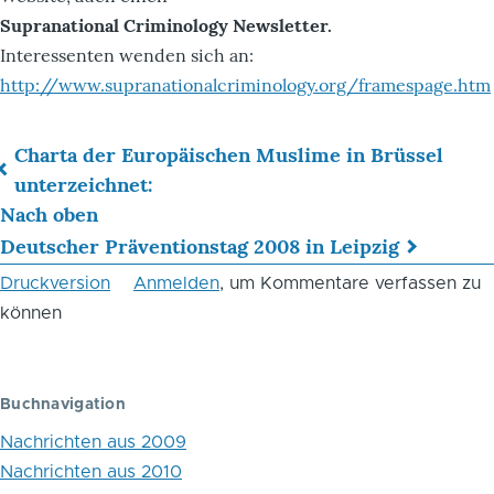
Supranational Criminology Newsletter.
Interessenten wenden sich an:
http://www.supranationalcriminology.org/framespage.htm
Charta der Europäischen Muslime in Brüssel
Links
unterzeichnet:
Nach oben
für
Deutscher Präventionstag 2008 in Leipzig
das
Druckversion
Anmelden
, um Kommentare verfassen zu
Blättern
können
im
Buch
Buchnavigation
Politische
Nachrichten aus 2009
Kriminalität
Nachrichten aus 2010