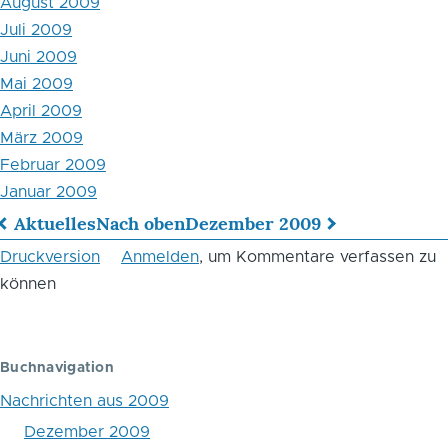
August 2009
Juli 2009
Juni 2009
Mai 2009
April 2009
März 2009
Februar 2009
Januar 2009
Aktuelles
Nach oben
Dezember 2009
Links
Druckversion
Anmelden
, um Kommentare verfassen zu
für
können
das
Blättern
Buchnavigation
im
Nachrichten aus 2009
Buch
Dezember 2009