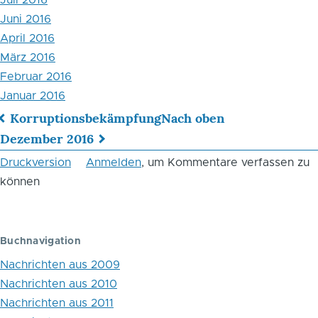
Juli 2016
Juni 2016
April 2016
März 2016
Februar 2016
Januar 2016
Korruptionsbekämpfung
Nach oben
Links
Dezember 2016
für
Druckversion
Anmelden
, um Kommentare verfassen zu
können
das
Blättern
im
Buchnavigation
Buch
Nachrichten aus 2009
Nachrichten aus 2010
Nachrichten
Nachrichten aus 2011
aus