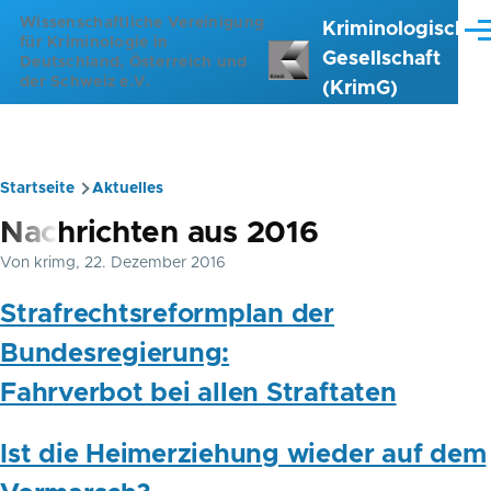
Direkt zum Inhalt
Wissenschaftliche Vereinigung
Kriminologische
Me
für Kriminologie in
Gesellschaft
Deutschland, Österreich und
der Schweiz e.V.
(KrimG)
Startseite
Aktuelles
Pfadnavigation
Nachrichten aus 2016
Von
krimg
, 22. Dezember 2016
Strafrechtsreformplan der
Bundesregierung:
Fahrverbot bei allen Straftaten
Ist die Heimerziehung wieder auf dem