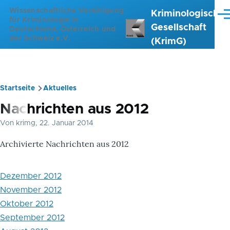
Direkt zum Inhalt
Wissenschaftliche Vereinigung
Kriminologische
Me
für Kriminologie in
Gesellschaft
Deutschland, Österreich und
der Schweiz e.V.
(KrimG)
Startseite
Aktuelles
Pfadnavigation
Nachrichten aus 2012
Von
krimg
, 22. Januar 2014
Archivierte Nachrichten aus 2012
Dezember 2012
November 2012
Oktober 2012
September 2012