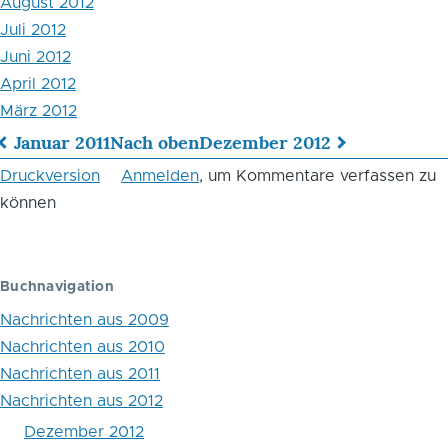
August 2012
Juli 2012
Juni 2012
April 2012
März 2012
Januar 2011
Nach oben
Dezember 2012
Links
Druckversion
Anmelden
, um Kommentare verfassen zu
für
können
das
Blättern
Buchnavigation
im
Nachrichten aus 2009
Buch
Nachrichten aus 2010
Nachrichten aus 2011
Nachrichten
Nachrichten aus 2012
aus
Dezember 2012