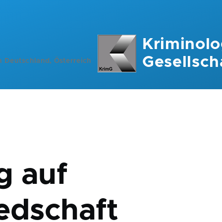
Kriminolo
Gesellsch
n Deutschland, Österreich
ation
g auf
iedschaft