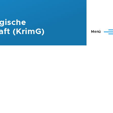
gische
aft (KrimG)
Menü