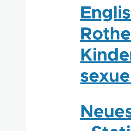
Engli
Rothe
Kinde
sexue
Neues