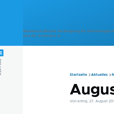
Direkt zum Inhalt
Wissenschaftliche Vereinigung für Kriminologie i
und der Schweiz e.V.
Feed
Startseite
Aktuelles
N
Pfadnavig
Augus
Von
krimg
, 27. August 20