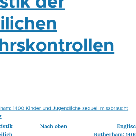
istik der
ilichen
hrskontrollen
rham: 1400 Kinder und Jugendliche sexuell missbraucht
z
istik
Nach oben
Englisc
ilich
Rotherham: 140