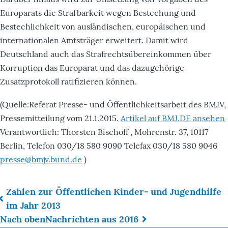
Europarats die Strafbarkeit wegen Bestechung und
Bestechlichkeit von ausländischen, europäischen und
internationalen Amtsträger erweitert. Damit wird
Deutschland auch das Strafrechtsübereinkommen über
Korruption das Europarat und das dazugehörige
Zusatzprotokoll ratifizieren können.
(Quelle:Referat Presse- und Öffentlichkeitsarbeit des BMJV,
Pressemitteilung vom 21.1.2015.
Artikel auf BMJ.DE ansehen
Verantwortlich: Thorsten Bischoff , Mohrenstr. 37, 10117
Berlin, Telefon 030/18 580 9090 Telefax 030/18 580 9046
presse@bmjv.bund.de
)
Zahlen zur Öffent­lichen Kin­der- und Jugend­hilfe
Links
im Jahr 2013
Nach oben
Nachrichten aus 2016
für