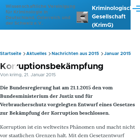
Direkt zum Inhalt
Wissenschaftliche Vereinigung
Kriminologische
Me
für Kriminologie in
Gesellschaft
Deutschland, Österreich und
der Schweiz e.V.
(KrimG)
Startseite
Aktuelles
Nachrichten aus 2015
Januar 2015
Pfadnavigation
Korruptionsbekämpfung
Von
krimg
, 21. Januar 2015
Die Bundesregierung hat am 21.1.2015 den vom
Bundesministerium der Justiz und für
Verbraucherschutz vorgelegten Entwurf eines Gesetzes
zur Bekämpfung der Korruption beschlossen.
Korruption ist ein weltweites Phänomen und macht nicht
vor staatlichen Grenzen halt. Mit dem Gesetzentwurf