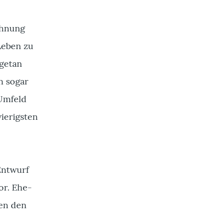
ehnung
Leben zu
 getan
n sogar
Umfeld
ierigsten
Entwurf
or. Ehe-
en den