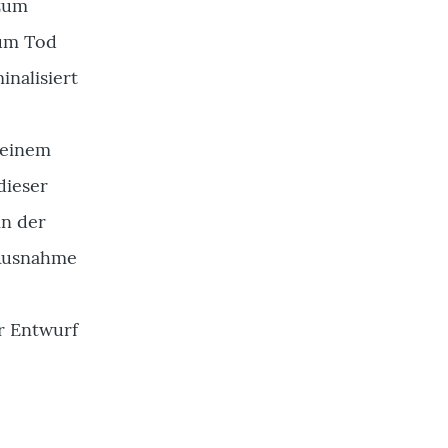
 zum
zum Tod
inalisiert
 einem
dieser
in der
 Ausnahme
er Entwurf