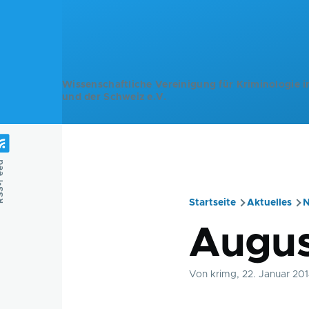
Direkt zum Inhalt
Wissenschaftliche Vereinigung für Kriminologie i
und der Schweiz e.V.
Feed
Startseite
Aktuelles
N
Pfadnavig
Augus
Von
krimg
, 22. Januar 20