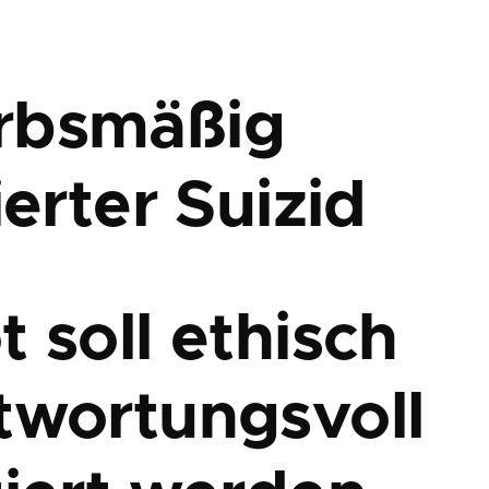
rbsmäßig
ierter Suizid
 soll ethisch
twortungsvoll