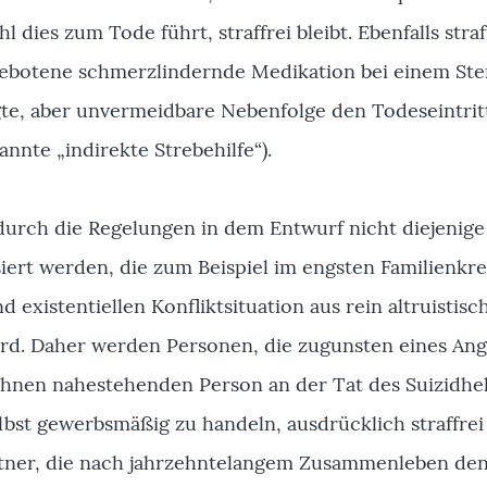
l dies zum Tode führt, straffrei bleibt. Ebenfalls straf
h gebotene schmerzlindernde Medikation bei einem St
igte, aber unvermeidbare Nebenfolge den Todeseintrit
annte „indirekte Strebehilfe“).
 durch die Regelungen in dem Entwurf nicht diejenige
isiert werden, die zum Beispiel im engsten Familienkre
d existentiellen Konfliktsituation aus rein altruistisc
rd. Daher werden Personen, die zugunsten eines An
ihnen nahestehenden Person an der Tat des Suizidhel
bst gewerbsmäßig zu handeln, ausdrücklich straffrei 
tner, die nach jahrzehntelangem Zusammenleben de