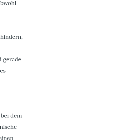
obwohl
rhindern,
n
nd gerade
ues
, bei dem
inische
einen