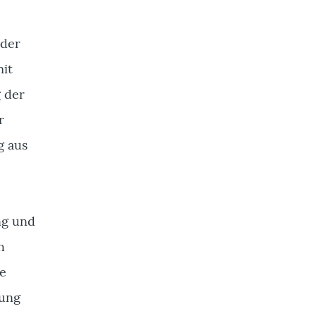
 der
mit
 der
r
g aus
ng und
h
te
tung