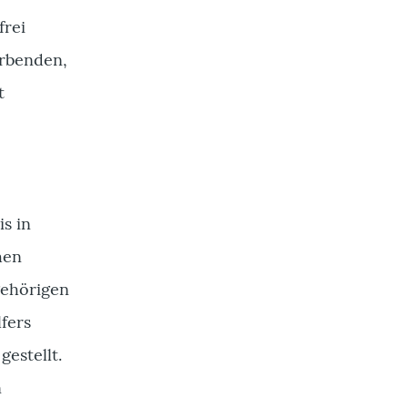
frei
erbenden,
t
is in
hen
gehörigen
fers
gestellt.
n