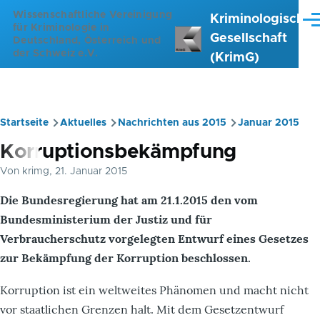
Direkt zum Inhalt
Wissenschaftliche Vereinigung
Kriminologische
Me
für Kriminologie in
Gesellschaft
Deutschland, Österreich und
der Schweiz e.V.
(KrimG)
Startseite
Aktuelles
Nachrichten aus 2015
Januar 2015
Pfadnavigation
Korruptionsbekämpfung
Von
krimg
, 21. Januar 2015
Die Bundesregierung hat am 21.1.2015 den vom
Bundesministerium der Justiz und für
Verbraucherschutz vorgelegten Entwurf eines Gesetzes
zur Bekämpfung der Korruption beschlossen.
Korruption ist ein weltweites Phänomen und macht nicht
vor staatlichen Grenzen halt. Mit dem Gesetzentwurf