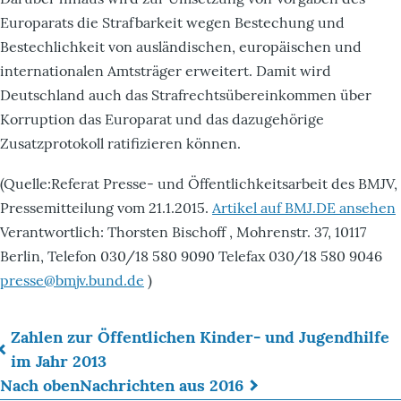
Europarats die Strafbarkeit wegen Bestechung und
Bestechlichkeit von ausländischen, europäischen und
internationalen Amtsträger erweitert. Damit wird
Deutschland auch das Strafrechtsübereinkommen über
Korruption das Europarat und das dazugehörige
Zusatzprotokoll ratifizieren können.
(Quelle:Referat Presse- und Öffentlichkeitsarbeit des BMJV,
Pressemitteilung vom 21.1.2015.
Artikel auf BMJ.DE ansehen
Verantwortlich: Thorsten Bischoff , Mohrenstr. 37, 10117
Berlin, Telefon 030/18 580 9090 Telefax 030/18 580 9046
presse@bmjv.bund.de
)
Zahlen zur Öffent­lichen Kin­der- und Jugend­hilfe
Links
im Jahr 2013
Nach oben
Nachrichten aus 2016
für