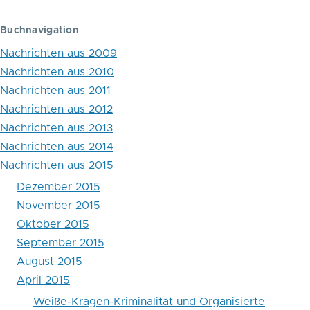
Buch
Buchnavigation
Statistik
Nachrichten aus 2009
über
Nachrichten aus 2010
die
Nachrichten aus 2011
Nachrichten aus 2012
Entwicklung
Nachrichten aus 2013
von
Nachrichten aus 2014
Gefangenenraten
Nachrichten aus 2015
Dezember 2015
in
November 2015
den
Oktober 2015
Bundesgefängnissen
September 2015
August 2015
der
April 2015
USA:
Weiße-Kragen-Kriminalität und Organisierte