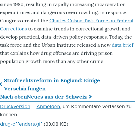
since 1980, resulting in rapidly increasing incarceration
expenditures and dangerous overcrowding. In response,
Congress created the
Charles Colson Task Force on Federal
Corrections
to examine trends in correctional growth and
develop practical, data-driven policy responses. Today, the
task force and the Urban Institute released a new
data brief
that explains how drug offenses are driving prison
population growth more than any other crime.
Strafrechtsreform in England: Einige
Links
Verschärfungen
Nach oben
Neues aus der Schweiz
für
Druckversion
Anmelden
, um Kommentare verfassen zu
das
können
Blättern
drug-offenders.gif
(33.08 KB)
im