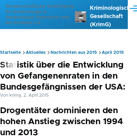
Direkt zum Inhalt
Wissenschaftliche Vereinigung
Kriminologische
Me
für Kriminologie in
Gesellschaft
Deutschland, Österreich und
der Schweiz e.V.
(KrimG)
Startseite
Aktuelles
Nachrichten aus 2015
April 2015
Pfadnavigation
Statistik über die Entwicklung
von Gefangenenraten in den
Bundesgefängnissen der USA:
Von
krimg
, 2. April 2015
Drogentäter dominieren den
hohen Anstieg zwischen 1994
und 2013