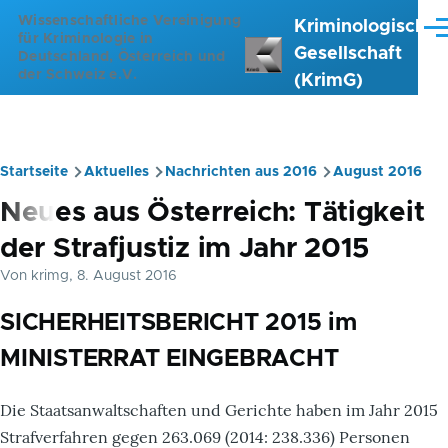
Direkt zum Inhalt
Wissenschaftliche Vereinigung
Kriminologische
Me
für Kriminologie in
Gesellschaft
Deutschland, Österreich und
der Schweiz e.V.
(KrimG)
Startseite
Aktuelles
Nachrichten aus 2016
August 2016
Pfadnavigation
Neues aus Österreich: Tätigkeit
der Strafjustiz im Jahr 2015
Von
krimg
, 8. August 2016
SICHERHEITSBERICHT 2015 im
MINISTERRAT EINGEBRACHT
Die Staatsanwaltschaften und Gerichte haben im Jahr 2015
Strafverfahren gegen 263.069 (2014: 238.336) Personen