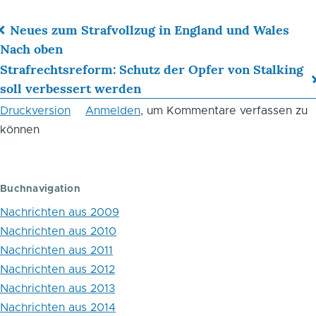
Neues zum Strafvollzug in England und Wales
Links
Nach oben
Strafrechtsreform: Schutz der Opfer von Stalking
für
soll verbessert werden
das
Druckversion
Anmelden
, um Kommentare verfassen zu
Blättern
können
im
Buch
Buchnavigation
Neues
Nachrichten aus 2009
aus
Nachrichten aus 2010
Österreich:
Nachrichten aus 2011
Nachrichten aus 2012
Tätigkeit
Nachrichten aus 2013
der
Nachrichten aus 2014