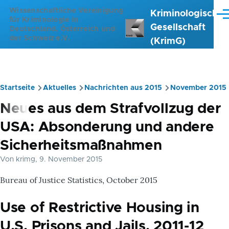
Direkt zum Inhalt
Wissenschaftliche Vereinigung
Kriminologische
Me
für Kriminologie in
Gesellschaft
Deutschland, Österreich und
der Schweiz e.V.
(KrimG)
Startseite
Aktuelles
Nachrichten aus 2015
November 2015
Pfadnavigation
Neues aus dem Strafvollzug der
USA: Absonderung und andere
Sicherheitsmaßnahmen
Von
krimg
, 9. November 2015
Bureau of Justice Statistics, October 2015
Use of Restrictive Housing in
U.S. Prisons and Jails, 2011-12