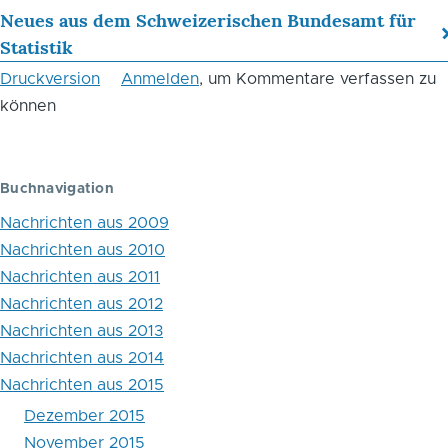
Neues aus dem Schweizerischen Bundesamt für
für
Statistik
das
Druckversion
Anmelden
, um Kommentare verfassen zu
Blättern
können
im
Buch
Buchnavigation
Neues
Nachrichten aus 2009
aus
Nachrichten aus 2010
dem
Nachrichten aus 2011
Nachrichten aus 2012
Strafvollzug
Nachrichten aus 2013
der
Nachrichten aus 2014
USA:
Nachrichten aus 2015
Dezember 2015
Absonderung
November 2015