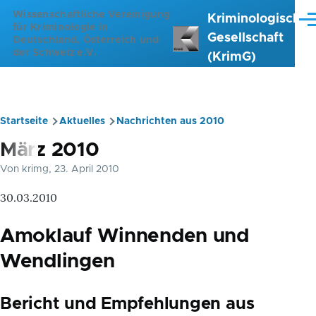
Direkt zum Inhalt
Wissenschaftliche Vereinigung
Kriminologische
Me
für Kriminologie in
Gesellschaft
Deutschland, Österreich und
der Schweiz e.V.
(KrimG)
Startseite
Aktuelles
Nachrichten aus 2010
Pfadnavigation
März 2010
Von
krimg
, 23. April 2010
30.03.2010
Amoklauf Winnenden und
Wendlingen
Bericht und Empfehlungen aus