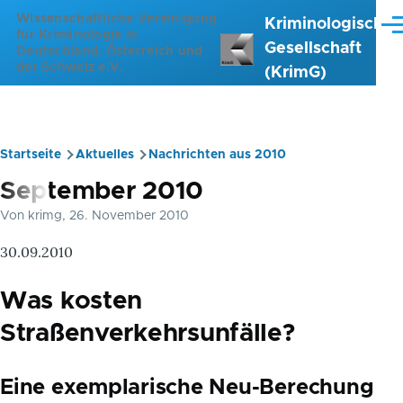
Direkt zum Inhalt
Wissenschaftliche Vereinigung
Kriminologische
Me
für Kriminologie in
Gesellschaft
Deutschland, Österreich und
der Schweiz e.V.
(KrimG)
Startseite
Aktuelles
Nachrichten aus 2010
Pfadnavigation
September 2010
Von
krimg
, 26. November 2010
30.09.2010
Was kosten
Straßenverkehrsunfälle?
Eine exemplarische Neu-Berechung