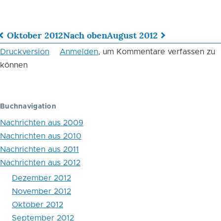
Oktober 2012
Nach oben
August 2012
Links
Druckversion
Anmelden
, um Kommentare verfassen zu
für
können
das
Blättern
Buchnavigation
im
Nachrichten aus 2009
Buch
Nachrichten aus 2010
Nachrichten aus 2011
September
Nachrichten aus 2012
2012
Dezember 2012
November 2012
Oktober 2012
September 2012