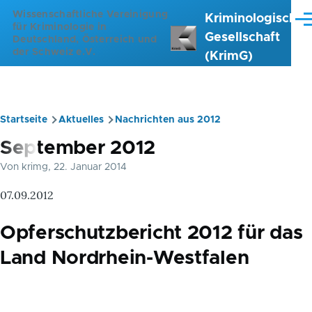
Direkt zum Inhalt
Wissenschaftliche Vereinigung
Kriminologische
Me
für Kriminologie in
Gesellschaft
Deutschland, Österreich und
der Schweiz e.V.
(KrimG)
Startseite
Aktuelles
Nachrichten aus 2012
Pfadnavigation
September 2012
Von
krimg
, 22. Januar 2014
07.09.2012
Opferschutzbericht 2012 für das
Land Nordrhein-Westfalen