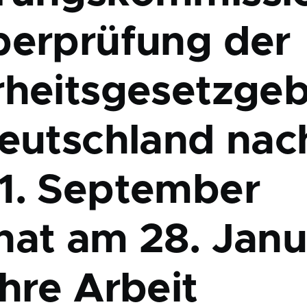
berprüfung der
rheitsgesetzge
Deutschland nac
1. September
hat am 28. Janu
hre Arbeit