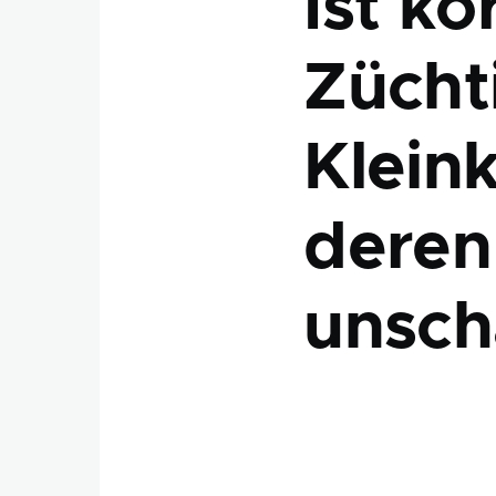
Ist kö
Zücht
Klein
deren
unsch