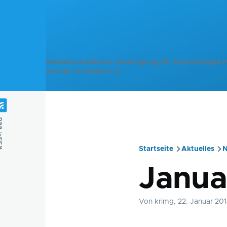
Direkt zum Inhalt
Wissenschaftliche Vereinigung für Kriminologie i
und der Schweiz e.V.
Feed
Startseite
Aktuelles
N
Pfadnavig
Janua
Von
krimg
, 22. Januar 20