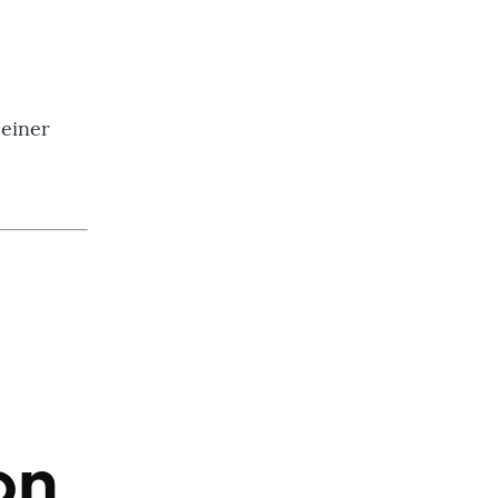
 einer
on