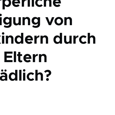
rperliche
igung von
kindern durch
 Eltern
ädlich?