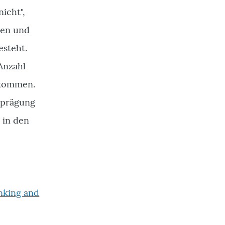
icht",
len und
esteht.
 Anzahl
ufkommen.
sprägung
 in den
nking and