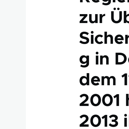
zur Ü
Siche
g in 
dem 1
2001 
2013 i