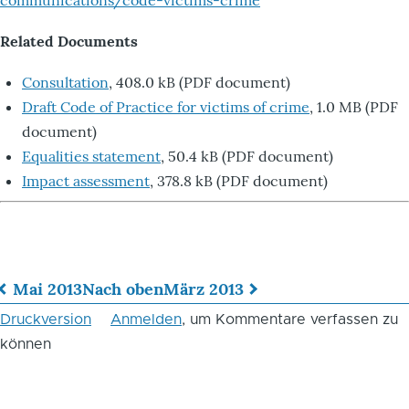
Related Documents
Consultation
, 408.0 kB (PDF document)
Draft Code of Practice for victims of crime
, 1.0 MB (PDF
document)
Equalities statement
, 50.4 kB (PDF document)
Impact assessment
, 378.8 kB (PDF document)
Mai 2013
Nach oben
März 2013
Links
Druckversion
Anmelden
, um Kommentare verfassen zu
für
können
das