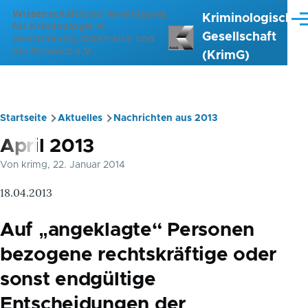
Direkt zum Inhalt
Wissenschaftliche Vereinigung
Kriminologische
Me
für Kriminologie in
Gesellschaft
Deutschland, Österreich und
der Schweiz e.V.
(KrimG)
Startseite
Aktuelles
Nachrichten aus 2013
Pfadnavigation
April 2013
Von
krimg
, 22. Januar 2014
18.04.2013
Auf „angeklagte“ Personen
bezogene rechtskräftige oder
sonst endgültige
Entscheidungen der