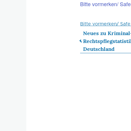
Bitte vormerken/ Safe
Bitte vormerken/ Safe
Neues zu Kriminal
Rechtspflegstatist
Links
Deutschland
für
das
Blättern
im
Buch