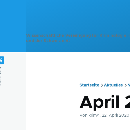
Direkt zum Inhalt
Wissenschaftliche Vereinigung für Kriminologie i
und der Schweiz e.V.
Feed
Startseite
Aktuelles
N
Pfadnavig
April
Von
krimg
, 22. April 2020