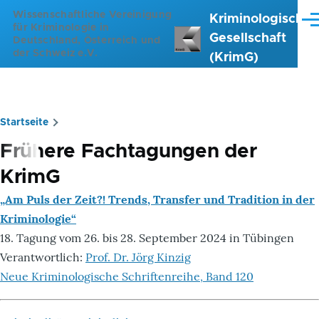
Direkt zum Inhalt
Wissenschaftliche Vereinigung
Kriminologische
Me
für Kriminologie in
Gesellschaft
Deutschland, Österreich und
der Schweiz e.V.
(KrimG)
Startseite
Pfadnavigation
Frühere Fachtagungen der
KrimG
„Am Puls der Zeit?! Trends, Transfer und Tradition in der
Kriminologie“
18. Tagung vom 26. bis 28. September 2024 in Tübingen
Verantwortlich:
Prof. Dr. Jörg Kinzig
Neue Kriminologische Schriftenreihe, Band 120