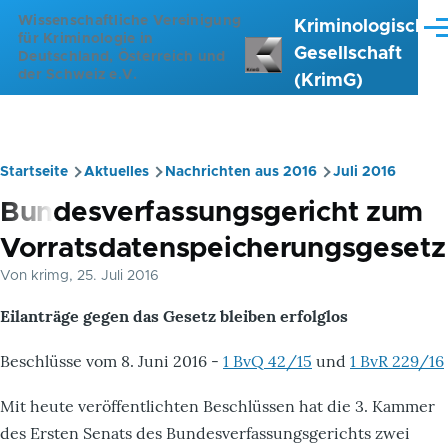
Direkt zum Inhalt
Wissenschaftliche Vereinigung
Kriminologische
Me
für Kriminologie in
Gesellschaft
Deutschland, Österreich und
der Schweiz e.V.
(KrimG)
Startseite
Aktuelles
Nachrichten aus 2016
Juli 2016
Pfadnavigation
Bundesverfassungsgericht zum
Vorratsdatenspeicherungsgesetz
Von
krimg
, 25. Juli 2016
Eilanträge gegen das Gesetz bleiben erfolglos
Beschlüsse vom 8. Juni 2016 -
1 BvQ 42/15
und
1 BvR 229/16
Mit heute veröffentlichten Beschlüssen hat die 3. Kammer
des Ersten Senats des Bundesverfassungsgerichts zwei