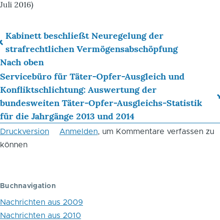
Juli 2016)
Kabinett beschließt Neuregelung der
Links
strafrechtlichen Vermögensabschöpfung
Nach oben
für
Servicebüro für Täter-Opfer-Ausgleich und
das
Konfliktschlichtung: Auswertung der
Blättern
bundesweiten Täter-Opfer-Ausgleichs-Statistik
für die Jahrgänge 2013 und 2014
im
Druckversion
Anmelden
, um Kommentare verfassen zu
Buch
können
Bundesverfassungsgericht
zum
Buchnavigation
Vorratsdatenspeicherungsgesetz
Nachrichten aus 2009
Nachrichten aus 2010