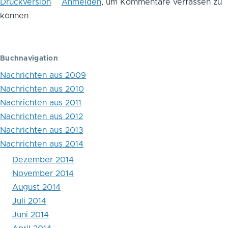
Druckversion
Anmelden
, um Kommentare verfassen zu
das
können
Blättern
im
Buchnavigation
Buch
Nachrichten aus 2009
Eine
Nachrichten aus 2010
Art
Nachrichten aus 2011
natürliches
Nachrichten aus 2012
Nachrichten aus 2013
Experiment
Nachrichten aus 2014
zum
Dezember 2014
(Nicht-)Zusammenhang
November 2014
August 2014
zwischen
Juli 2014
Gefangenenzahlen
Juni 2014
und