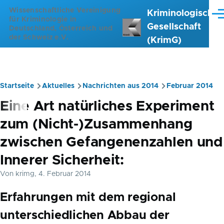
Direkt zum Inhalt
Wissenschaftliche Vereinigung
Kriminologische
Me
für Kriminologie in
Gesellschaft
Deutschland, Österreich und
der Schweiz e.V.
(KrimG)
Startseite
Aktuelles
Nachrichten aus 2014
Februar 2014
Pfadnavigation
Eine Art natürliches Experiment
zum (Nicht-)Zusammenhang
zwischen Gefangenenzahlen und
Innerer Sicherheit:
Von
krimg
, 4. Februar 2014
Erfahrungen mit dem regional
unterschiedlichen Abbau der