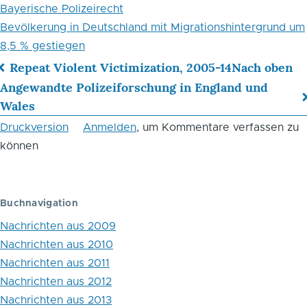
Bayerische Polizeirecht
Bevölkerung in Deutschland mit Migrationshintergrund um
8,5 % gestiegen
Repeat Violent Victimization, 2005-14
Nach oben
Links
Angewandte Polizeiforschung in England und
Wales
für
Druckversion
Anmelden
, um Kommentare verfassen zu
das
können
Blättern
im
Buchnavigation
Buch
Nachrichten aus 2009
August
Nachrichten aus 2010
2017
Nachrichten aus 2011
Nachrichten aus 2012
Nachrichten aus 2013