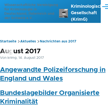
Direkt zum Inhalt
Wissenschaftliche Vereinigung
Kriminologische
Me
für Kriminologie in
Gesellschaft
Deutschland, Österreich und
der Schweiz e.V.
(KrimG)
Startseite
Aktuelles
Nachrichten aus 2017
Pfadnavigation
August 2017
Von
krimg
, 14. August 2017
Angewandte Polizeiforschung in
England und Wales
Bundeslagebilder Organisierte
Kriminalität