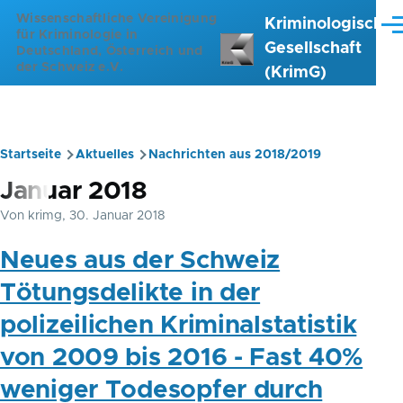
Direkt zum Inhalt
Wissenschaftliche Vereinigung
Kriminologische
Me
für Kriminologie in
Gesellschaft
Deutschland, Österreich und
der Schweiz e.V.
(KrimG)
Startseite
Aktuelles
Nachrichten aus 2018/2019
Pfadnavigation
Januar 2018
Von
krimg
, 30. Januar 2018
Neues aus der Schweiz
Tötungsdelikte in der
polizeilichen Kriminalstatistik
von 2009 bis 2016 - Fast 40%
weniger Todesopfer durch