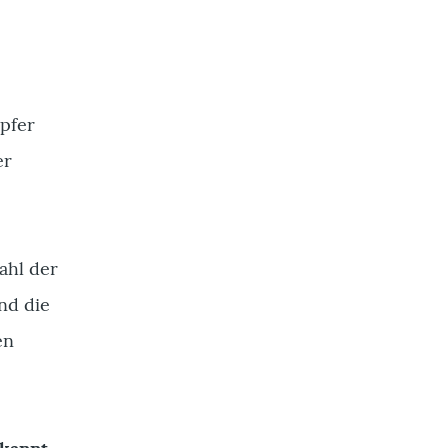
pfer
er
ahl der
nd die
en