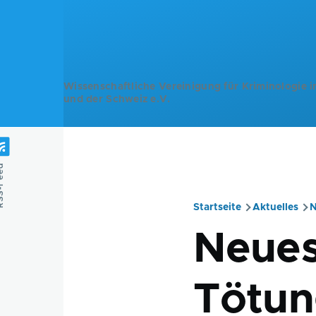
Direkt zum Inhalt
Wissenschaftliche Vereinigung für Kriminologie i
und der Schweiz e.V.
Feed
Startseite
Aktuelles
N
Pfadnavig
Neues
Tötun