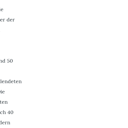
ie
er der
.
und 50
llendeten
ie
aten
ich 40
ndern