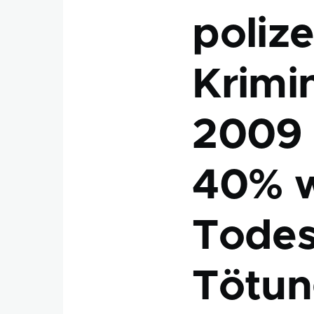
polize
Krimin
2009 
40% w
Todes
Tötun