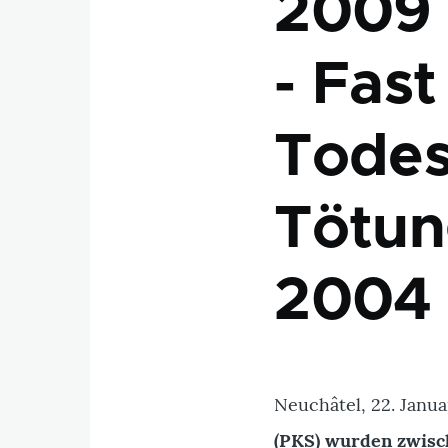
2009 
- Fas
Todes
Tötun
2004
Neuchâtel, 22. Janua
(PKS) wurden zwisch