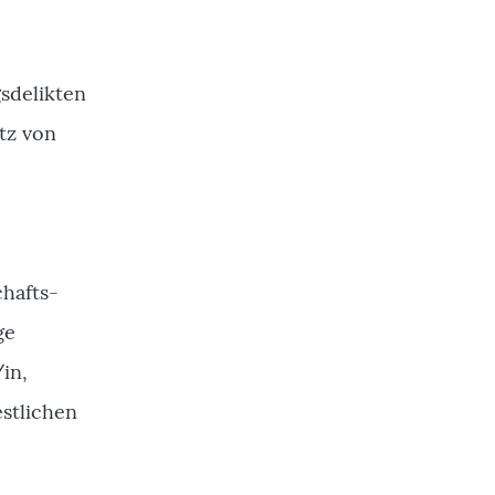
sdelikten
tz von
hafts-
ge
in,
estlichen