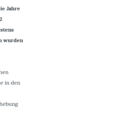
ie Jahre
2
estens
en wurden
chen
ie in den
rhebung