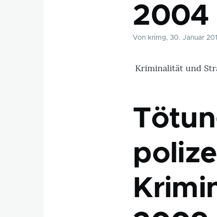
2004
Von
krimg
, 30. Januar 20
Kriminalität und Str
Tötun
polize
Krimin