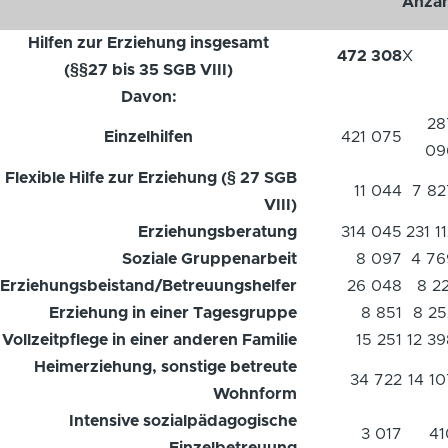
Anzah
Hilfen zur Erziehung insgesamt
472 308
X
(§§27 bis 35
SGB
VIII)
Davon:
28
Einzelhilfen
421 075
09
Flexible Hilfe zur Erziehung (§ 27
SGB
11 044
7 82
VIII)
Erziehungsberatung
314 045
231 1
Soziale Gruppenarbeit
8 097
4 76
Erziehungsbeistand/Betreuungshelfer
26 048
8 2
Erziehung in einer Tagesgruppe
8 851
8 25
Vollzeitpflege in einer anderen Familie
15 251
12 39
Heimerziehung, sonstige betreute
34 722
14 10
Wohnform
Intensive sozialpädagogische
3 017
41