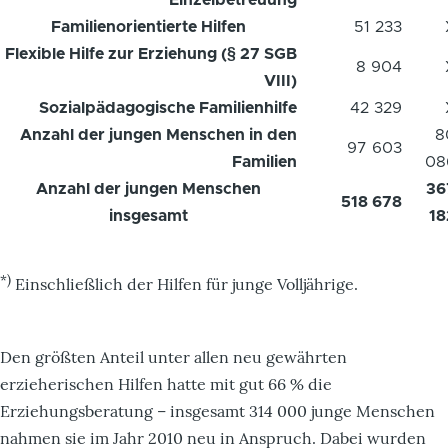
Einzelbetreuung
Familienorientierte Hilfen
51 233
Flexible Hilfe zur Erziehung (§ 27
SGB
8 904
VIII)
Sozialpädagogische Familienhilfe
42 329
Anzahl der jungen Menschen in den
8
97 603
Familien
08
Anzahl der jungen Menschen
36
518 678
insgesamt
18
*)
Einschließlich der Hilfen für junge Volljährige.
Den größten Anteil unter allen neu gewährten
erzieherischen Hilfen hatte mit gut 66 % die
Erziehungsberatung – insgesamt 314 000 junge Menschen
nahmen sie im Jahr 2010 neu in Anspruch. Dabei wurden