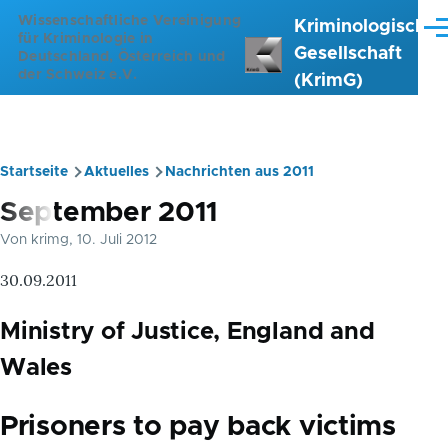
Direkt zum Inhalt
Wissenschaftliche Vereinigung
Kriminologische
Me
für Kriminologie in
Gesellschaft
Deutschland, Österreich und
der Schweiz e.V.
(KrimG)
Startseite
Aktuelles
Nachrichten aus 2011
Pfadnavigation
September 2011
Von
krimg
, 10. Juli 2012
30.09.2011
Ministry of Justice, England and
Wales
Prisoners to pay back victims