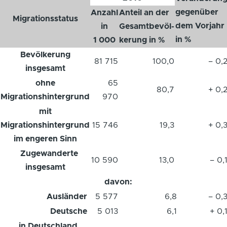
gegenüber
Anzahl
Anteil an der
Migrationsstatus
dem Vorjahr
in
Gesamtbevöl-
in %
1 000
kerung in %
Bevölkerung
81 715
100,0
– 0,
insgesamt
ohne
65
80,7
+ 0,
Migrationshintergrund
970
mit
Migrationshintergrund
15 746
19,3
+ 0,
im engeren Sinn
Zugewanderte
10 590
13,0
– 0,
insgesamt
davon:
Ausländer
5 577
6,8
– 0,
Deutsche
5 013
6,1
+ 0,
in Deutschland