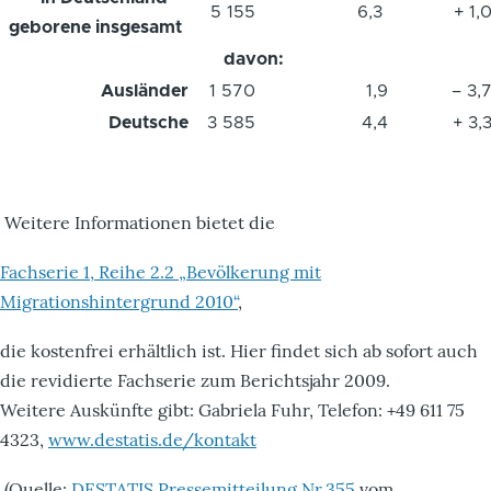
5 155
6,3
+ 1,
geborene insgesamt
davon:
Ausländer
1 570
1,9
– 3,
Deutsche
3 585
4,4
+ 3,
Weitere Informationen bietet die
Fachserie 1, Reihe 2.2 „Bevölkerung mit
Migrationshintergrund 2010“
,
die kostenfrei erhältlich ist. Hier findet sich ab sofort auch
die revidierte Fachserie zum Berichtsjahr 2009.
Weitere Auskünfte gibt: Gabriela Fuhr, Telefon: +49 611 75
4323,
www.destatis.de/kontakt
(Quelle:
DESTATIS Pressemitteilung Nr.355
vom