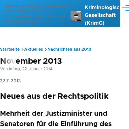
Direkt zum Inhalt
Wissenschaftliche Vereinigung
Kriminologische
Me
für Kriminologie in
Gesellschaft
Deutschland, Österreich und
der Schweiz e.V.
(KrimG)
Startseite
Aktuelles
Nachrichten aus 2013
Pfadnavigation
November 2013
Von
krimg
, 22. Januar 2014
22.11.2013
Neues aus der Rechtspolitik
Mehrheit der Justizminister und
Senatoren für die Einführung des