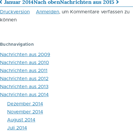
Januar 2014
Nach oben
Nachrichten aus 2015
Links
Druckversion
Anmelden
, um Kommentare verfassen zu
für
können
das
Blättern
Buchnavigation
im
Nachrichten aus 2009
Buch
Nachrichten aus 2010
Nachrichten aus 2011
Legalbewährung
Nachrichten aus 2012
nach
Nachrichten aus 2013
strafrechtlichen
Nachrichten aus 2014
Dezember 2014
Sanktionen
November 2014
August 2014
Juli 2014