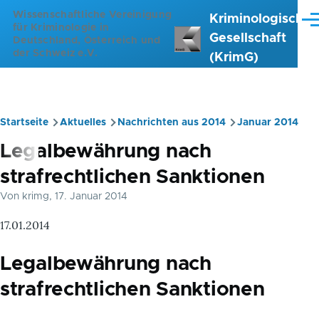
Direkt zum Inhalt
Wissenschaftliche Vereinigung
Kriminologische
Me
für Kriminologie in
Gesellschaft
Deutschland, Österreich und
der Schweiz e.V.
(KrimG)
Startseite
Aktuelles
Nachrichten aus 2014
Januar 2014
Pfadnavigation
Legalbewährung nach
strafrechtlichen Sanktionen
Von
krimg
, 17. Januar 2014
17.01.2014
Legalbewährung nach
strafrechtlichen Sanktionen