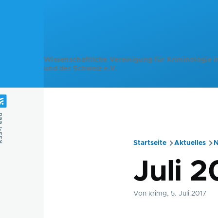
Direkt zum Inhalt
Wissenschaftliche Vereinigung für Kriminologie i
und der Schweiz e.V.
Feed
Startseite
Aktuelles
N
Pfadnavig
Juli 2
Von
krimg
, 5. Juli 2017