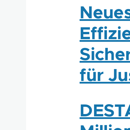
Neues
Effizi
Siche
für J
DESTA