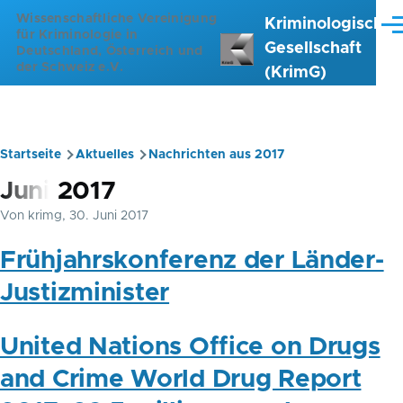
Direkt zum Inhalt
Wissenschaftliche Vereinigung
Kriminologische
Me
für Kriminologie in
Gesellschaft
Deutschland, Österreich und
der Schweiz e.V.
(KrimG)
Startseite
Aktuelles
Nachrichten aus 2017
Pfadnavigation
Juni 2017
Von
krimg
, 30. Juni 2017
Frühjahrskonferenz der Länder-
Justizminister
United Nations Office on Drugs
and Crime World Drug Report