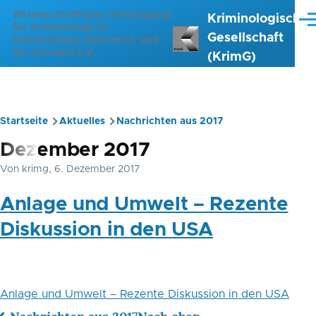
Direkt zum Inhalt
Wissenschaftliche Vereinigung
Kriminologische
Me
für Kriminologie in
Gesellschaft
Deutschland, Österreich und
der Schweiz e.V.
(KrimG)
Startseite
Aktuelles
Nachrichten aus 2017
Pfadnavigation
Dezember 2017
Von
krimg
, 6. Dezember 2017
Anlage und Umwelt – Rezente
Diskussion in den USA
Anlage und Umwelt – Rezente Diskussion in den USA