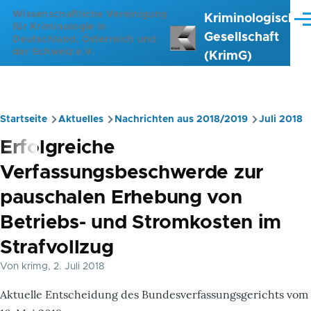
Direkt zum Inhalt
Wissenschaftliche Vereinigung
Kriminologische
Me
für Kriminologie in
Gesellschaft
Deutschland, Österreich und
der Schweiz e.V.
(KrimG)
Startseite
Aktuelles
Nachrichten aus 2018/2019
Juli 2018
Pfadnavigation
Erfolgreiche
Verfassungsbeschwerde zur
pauschalen Erhebung von
Betriebs- und Stromkosten im
Strafvollzug
Von
krimg
, 2. Juli 2018
Aktuelle Entscheidung des Bundesverfassungsgerichts vom