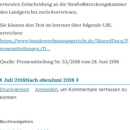
erneuten Entscheidung an die Strafvollstreckungskammer
des Landgerichts zurückverwiesen.
Sie können den Text im Internet über folgende URL
erreichen:
https://www.bundesverfassungsgericht.de/SharedDocs/P
ressemitteilungen/D…
Quelle: Pressemitteilung Nr. 53/2018 vom 28. Juni 2018
Juli 2018
Nach oben
Juni 2018
Links
Druckversion
Anmelden
, um Kommentare verfassen zu
für
können
das
Blättern
Buchnavigation
im