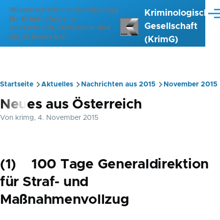
Direkt zum Inhalt
Wissenschaftliche Vereinigung
Kriminologische
Me
für Kriminologie in
Gesellschaft
Deutschland, Österreich und
der Schweiz e.V.
(KrimG)
Startseite
Aktuelles
Nachrichten aus 2015
November 2015
Pfadnavigation
Neues aus Österreich
Von
krimg
, 4. November 2015
(1) 100 Tage Generaldirektion
für Straf- und
Maßnahmenvollzug