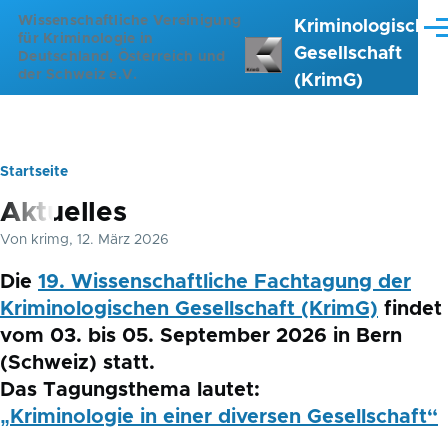
Direkt zum Inhalt
Wissenschaftliche Vereinigung
Kriminologische
Me
für Kriminologie in
Gesellschaft
Deutschland, Österreich und
der Schweiz e.V.
(KrimG)
Startseite
Pfadnavigation
Aktuelles
Von
krimg
, 12. März 2026
Die
19. Wissenschaftliche Fachtagung der
Kriminologischen Gesellschaft (KrimG)
findet
vom 03. bis 05. September 2026 in Bern
(Schweiz) statt.
Das Tagungsthema lautet:
„Kriminologie in einer diversen Gesellschaft“