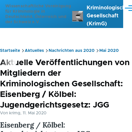
Direkt zum Inhalt
Wissenschaftliche Vereinigung
Kriminologische
Me
für Kriminologie in
Gesellschaft
Deutschland, Österreich und
der Schweiz e.V.
(KrimG)
Startseite
Aktuelles
Nachrichten aus 2020
Mai 2020
Pfadnavigation
Aktuelle Veröffentlichungen von
Mitgliedern der
Kriminologischen Gesellschaft:
Eisenberg / Kölbel:
Jugendgerichtsgesetz: JGG
Von
krimg
, 11. Mai 2020
Eisenberg / Kölbel: