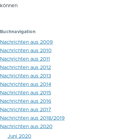
Buch
können
Aktuelle
Veröffentlichungen
Buchnavigation
von
Nachrichten aus 2009
Mitgliedern
Nachrichten aus 2010
der
Nachrichten aus 2011
Kriminologischen
Nachrichten aus 2012
Nachrichten aus 2013
Gesellschaft:
Nachrichten aus 2014
Eisenberg
Nachrichten aus 2015
/
Nachrichten aus 2016
Nachrichten aus 2017
Kölbel:
Nachrichten aus 2018/2019
Jugendgerichtsgesetz:
Nachrichten aus 2020
JGG
Juni 2020