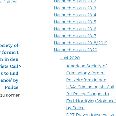
Nachrichten aus 2012
 Call for
Nachrichten aus 2013
Nachrichten aus 2014
Nachrichten aus 2015
Nachrichten aus 2016
Nachrichten aus 2017
Nachrichten aus 2018/2019
ciety of
Nachrichten aus 2020
 fordert
Juni 2020
m in den
ists Call
American Society of
es to End
Criminology fordert
lence’ by
Polizeireform in den
Police
USA: Criminologists Call
for Policy Changes to
 zu können
End ‘Horrifying Violence’
by Police
DPT-Präventionsnews zu