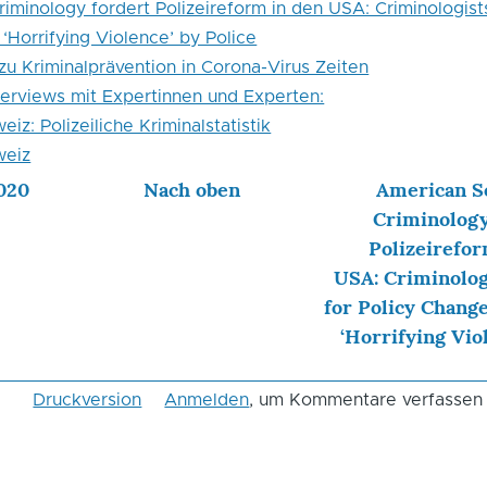
iminology fordert Polizeireform in den USA: Criminologists
‘Horrifying Violence’ by Police
u Kriminalprävention in Corona-Virus Zeiten
terviews mit Expertinnen und Experten:
iz: Polizeiliche Kriminalstatistik
weiz
020
Nach oben
American So
Criminology
Polizeirefor
USA: Criminolog
for Policy Chang
‘Horrifying Vio
Druckversion
Anmelden
, um Kommentare verfassen