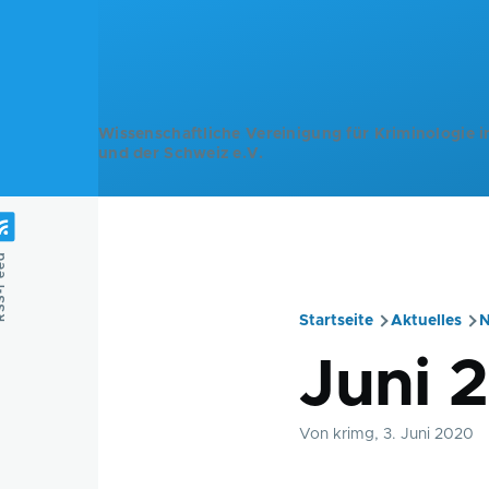
Direkt zum Inhalt
Wissenschaftliche Vereinigung für Kriminologie i
und der Schweiz e.V.
Feed
Startseite
Aktuelles
N
Pfadnavig
Juni 
Von
krimg
, 3. Juni 2020