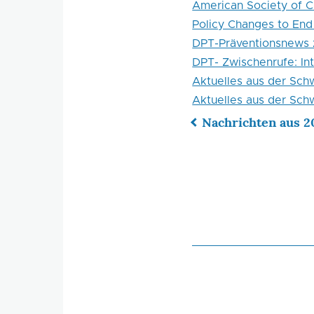
American Society of Cr
Policy Changes to End 
DPT-Präventionsnews z
DPT- Zwischenrufe: In
Aktuelles aus der Schwe
Aktuelles aus der Sch
Nachrichten aus 2
Links
für
das
Blättern
im