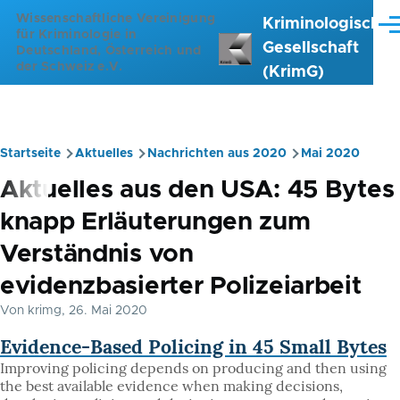
Direkt zum Inhalt
Wissenschaftliche Vereinigung
Kriminologische
Me
für Kriminologie in
Gesellschaft
Deutschland, Österreich und
der Schweiz e.V.
(KrimG)
Startseite
Aktuelles
Nachrichten aus 2020
Mai 2020
Pfadnavigation
Aktuelles aus den USA: 45 Bytes
knapp Erläuterungen zum
Verständnis von
evidenzbasierter Polizeiarbeit
Von
krimg
, 26. Mai 2020
Evidence-Based Policing in 45 Small Bytes
Improving policing depends on producing and then using
the best available evidence when making decisions,