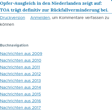
Blättern
Opfer-Ausgleich in den Niederlanden zeigt auf:
TOA trägt definitiv zur Rückfallverminderung bei.
im
Druckversion
Anmelden
, um Kommentare verfassen zu
Buch
können
Aktuelles
aus
Buchnavigation
den
Nachrichten aus 2009
USA:
Nachrichten aus 2010
45
Nachrichten aus 2011
Bytes
Nachrichten aus 2012
Nachrichten aus 2013
knapp
Nachrichten aus 2014
Erläuterungen
Nachrichten aus 2015
zum
Nachrichten aus 2016
Nachrichten aus 2017
Verständnis